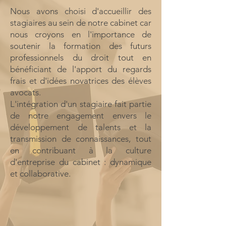
Nous avons choisi d'accueillir des
stagiaires au sein de notre cabinet car
nous croyons en l'importance de
soutenir la formation des futurs
professionnels du droit tout en
bénéficiant de l'apport du regards
frais et d'idées novatrices des élèves
avocats.
L'intégration d'un stagiaire fait partie
de notre engagement envers le
développement de talents et la
transmission de connaissances, tout
en contribuant à la culture
d'entreprise du cabinet : dynamique
et collaborative.