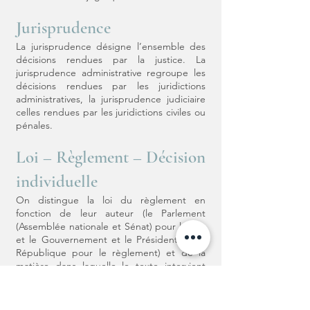
Jurisprudence
La jurisprudence désigne l’ensemble des
décisions rendues par la justice. La
jurisprudence administrative regroupe les
décisions rendues par les juridictions
administratives, la jurisprudence judiciaire
celles rendues par les juridictions civiles ou
pénales.
Loi – Règlement – Décision
individuelle
On distingue la loi du règlement en
fonction de leur auteur (le Parlement
(Assemblée nationale et Sénat) pour la loi ;
et le Gouvernement et le Président de la
République pour le règlement) et de la
matière dans laquelle le texte intervient
(compétence de la loi limitée précisément
par l’article 34 de la Constitution ;
compétence large du règlement selon